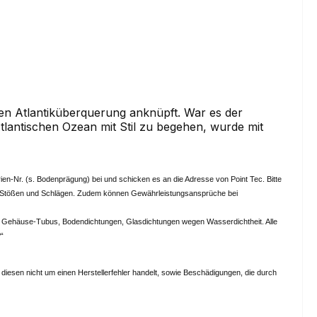
ösen Atlantiküberquerung anknüpft. War es der
lantischen Ozean mit Stil zu begehen, wurde mit
Serien-Nr. (s. Bodenprägung) bei und schicken es an die Adresse von Point Tec.
Bitte
vor Stößen und Schlägen. Zudem können Gewährleistungsansprüche bei
er, Gehäuse-Tubus, Bodendichtungen, Glasdichtungen wegen Wasserdichtheit. Alle
?“
iesen nicht um einen Herstellerfehler handelt, sowie Beschädigungen, die durch