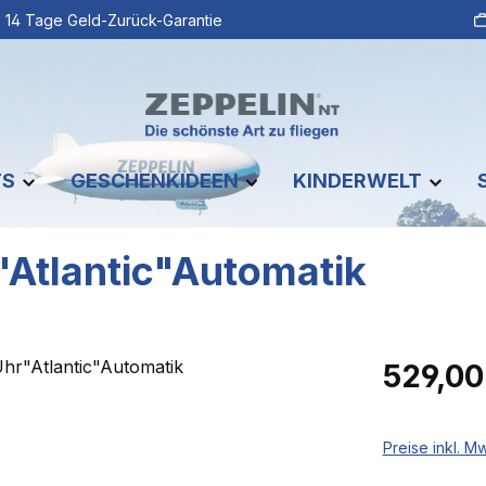
14 Tage Geld-Zurück-Garantie
TS
GESCHENKIDEEN
KINDERWELT
Atlantic"Automatik
Regulärer Pr
529,00
Preise inkl. M