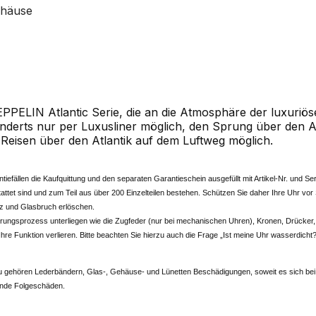
ehäuse
ZEPPELIN Atlantic Serie, die an die Atmosphäre der luxuri
derts nur per Luxusliner möglich, den Sprung über den At
Reisen über den Atlantik auf dem Luftweg möglich.
antiefällen die Kaufquittung und den separaten Garantieschein ausgefüllt mit Artikel-Nr. und 
attet sind und zum Teil aus über 200 Einzelteilen bestehen. Schützen Sie daher Ihre Uhr 
tz und Glasbruch erlöschen.
lterungsprozess unterliegen wie die Zugfeder (nur bei mechanischen Uhren), Kronen, Drück
hre Funktion verlieren. Bitte beachten Sie hierzu auch die Frage „Ist meine Uhr wasserdicht
 gehören Lederbändern, Glas-, Gehäuse- und Lünetten Beschädigungen, soweit es sich bei d
tende Folgeschäden.