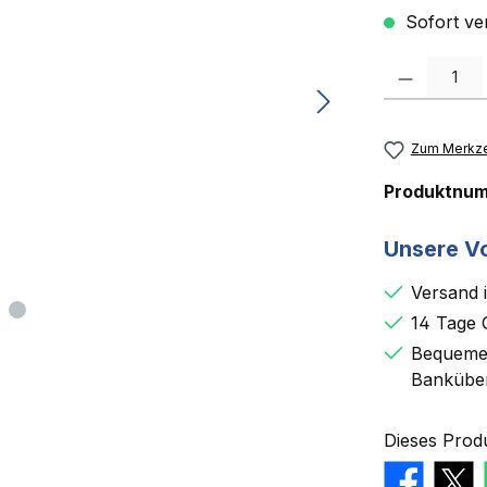
Sofort ver
Produkt Anzah
Zum Merkze
Produktnu
Unsere Vo
Versand 
14 Tage 
Bequemer
Bankübe
Dieses Prod