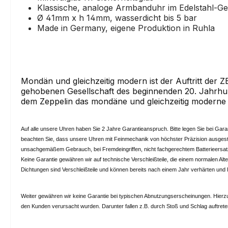
Klassische, analoge Armbanduhr im Edelstahl-G
Ø 41mm x h 14mm, wasserdicht bis 5 bar
Made in Germany, eigene Produktion in Ruhla
Mondän und gleichzeitig modern ist der Auftritt der 
gehobenen Gesellschaft des beginnenden 20. Jahrhun
dem Zeppelin das mondäne und gleichzeitig moderne 
Auf alle unsere Uhren haben Sie 2 Jahre Garantieanspruch.
Bitte legen Sie bei Gar
beachten Sie, dass unsere Uhren mit Feinmechanik von höchster Präzision ausgest
unsachgemäßem Gebrauch, bei Fremdeingriffen, nicht fachgerechtem Batterieersa
Keine Garantie gewähren wir auf technische Verschleißteile, die einem normalen A
Dichtungen sind Verschleißteile und können bereits nach einem Jahr verhärten und I
Weiter gewähren wir keine Garantie bei typischen Abnutzungserscheinungen. Hierzu
den Kunden verursacht wurden. Darunter fallen z.B. durch Stoß und Schlag auftre