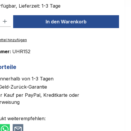
fügbar, Lieferzeit: 1-3 Tage
l: Gib den gewünschten Wert ein oder benutze die Schaltflächen um
In den Warenkorb
ttel hinzufügen
mmer:
UHR152
rteile
innerhalb von 1-3 Tagen
Geld-Zurück-Garantie
 Kauf per PayPal, Kreditkarte oder
rweisung
ukt weiterempfehlen: