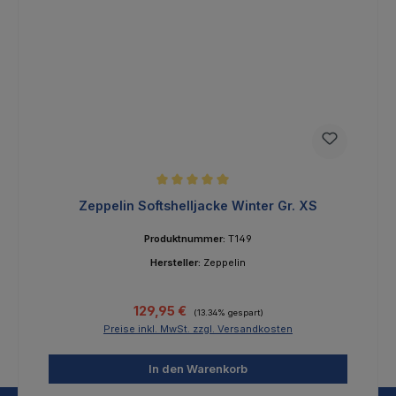
Durchschnittliche Bewertung von 5 von 5 Sternen
Zeppelin Softshelljacke Winter Gr. XS
Produktnummer:
T149
Hersteller:
Zeppelin
Verkaufspreis:
Regulärer Preis:
129,95 €
(13.34% gespart)
Preise inkl. MwSt. zzgl. Versandkosten
In den Warenkorb