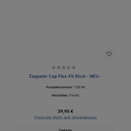
Durchschnittliche Bewertung von 0 von 5 Sternen
Zeppelin Cap Flex-Fit Stick - NEU -
Produktnummer:
T281M
Hersteller:
Flexfit
Regulärer Preis:
39,95 €
Preise inkl. MwSt. zzgl. Versandkosten
Details