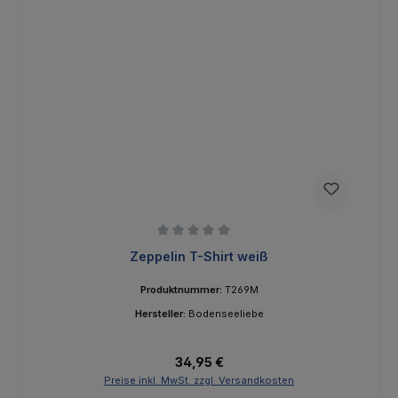
Durchschnittliche Bewertung von 0 von 5 Sternen
Zeppelin T-Shirt weiß
Produktnummer:
T269M
Hersteller:
Bodenseeliebe
Regulärer Preis:
34,95 €
Preise inkl. MwSt. zzgl. Versandkosten