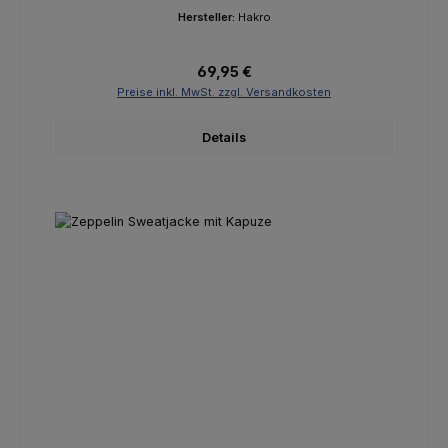
Hersteller:
Hakro
Regulärer Preis:
69,95 €
Preise inkl. MwSt. zzgl. Versandkosten
Details