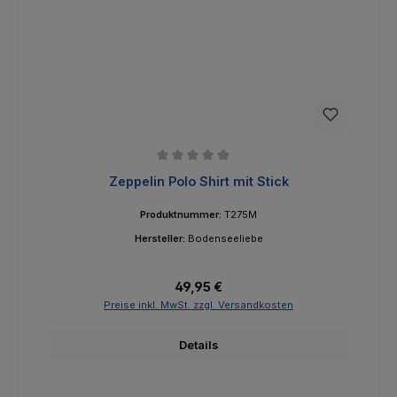
Durchschnittliche Bewertung von 0 von 5 Sternen
Zeppelin Polo Shirt mit Stick
Produktnummer:
T275M
Hersteller:
Bodenseeliebe
Regulärer Preis:
49,95 €
Preise inkl. MwSt. zzgl. Versandkosten
Details