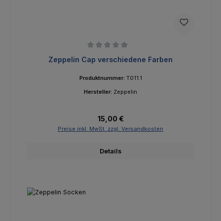
Durchschnittliche Bewertung von 0 von 5 Sternen
Zeppelin Cap verschiedene Farben
Produktnummer:
T011.1
Hersteller:
Zeppelin
Regulärer Preis:
15,00 €
Preise inkl. MwSt. zzgl. Versandkosten
Details