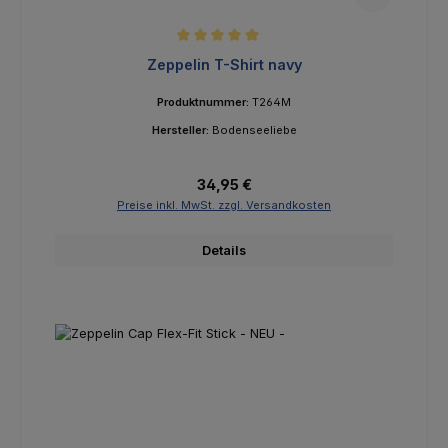
Durchschnittliche Bewertung von 5 von 5 Sternen
Zeppelin T-Shirt navy
Produktnummer:
T264M
Hersteller:
Bodenseeliebe
Regulärer Preis:
34,95 €
Preise inkl. MwSt. zzgl. Versandkosten
Details