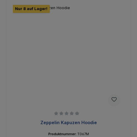
Nur 8 auf Lager!
Durchschnittliche Bewertung von 0 von 5 Sternen
Zeppelin Kapuzen Hoodie
Produktnummer:
T067M