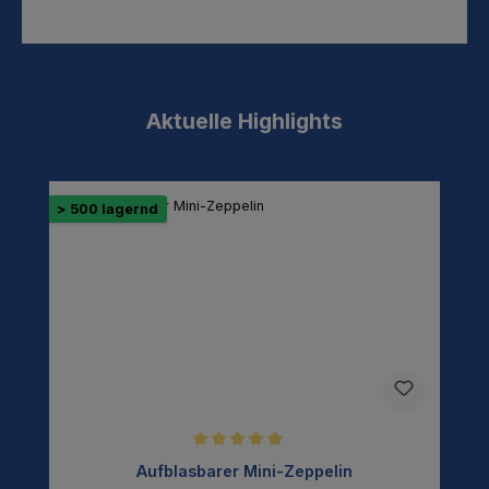
Aktuelle Highlights
Produktgalerie überspringen
> 500 lagernd
>
Durchschnittliche Bewertung von 5 von 5 Sternen
Aufblasbarer Mini-Zeppelin