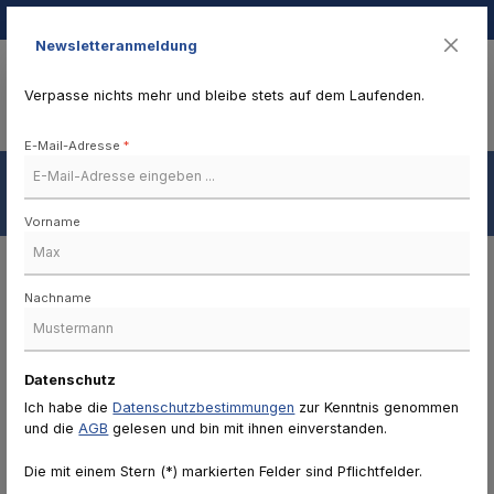
Zum Hauptinhalt springen
Newsletteranmeldung
Verpasse nichts mehr und bleibe stets auf dem Laufenden.
Du hast 0 Produkte auf 
Navigation
0,00 €
E-Mail-Adresse
*
Bekleidung
Vorname
Produkte filtern
Nachname
Bekleidung
Oberbekleidung
Datenschutz
Ich habe die
Datenschutzbestimmungen
zur Kenntnis genommen
Caps
und die
AGB
gelesen und bin mit ihnen einverstanden.
Bekleidungsaccessoires
Die mit einem Stern (*) markierten Felder sind Pflichtfelder.