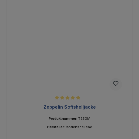
Durchschnittliche Bewertung von 5 von 5 Sternen
Zeppelin Softshelljacke
Produktnummer:
T250M
Hersteller:
Bodenseeliebe