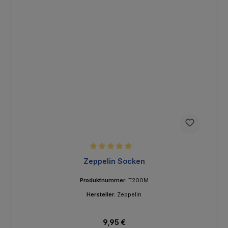
Durchschnittliche Bewertung von 5 von 5 Sternen
Zeppelin Socken
Produktnummer:
T200M
Hersteller:
Zeppelin
Regulärer Preis:
9,95 €