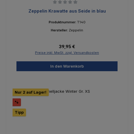
Durchschnittliche Bewertung von 0 von 5 Sternen
Zeppelin Krawatte aus Seide in blau
Produktnummer:
T140
Hersteller:
Zeppelin
Regulärer Preis:
39,95 €
Preise inkl. MwSt. zzgl. Versandkosten
In den Warenkorb
Nur 2 auf Lager!
Rabatt
%
Tipp