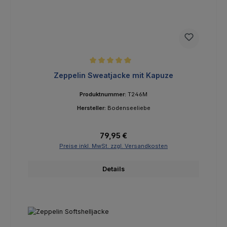
Durchschnittliche Bewertung von 5 von 5 Sternen
Zeppelin Sweatjacke mit Kapuze
Produktnummer:
T246M
Hersteller:
Bodenseeliebe
Regulärer Preis:
79,95 €
Preise inkl. MwSt. zzgl. Versandkosten
Details