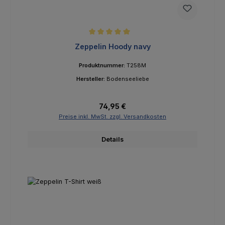
Durchschnittliche Bewertung von 5 von 5 Sternen
Zeppelin Hoody navy
Produktnummer:
T258M
Hersteller:
Bodenseeliebe
Regulärer Preis:
74,95 €
Preise inkl. MwSt. zzgl. Versandkosten
Details