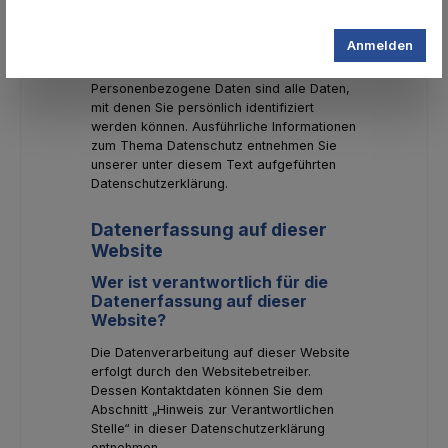
Die folgenden Hinweise geben einen
einfachen Überblick darüber, was mit Ihren
Anmelden
personenbezogenen Daten passiert, wenn
Sie diese Website besuchen.
Personenbezogene Daten sind alle Daten,
mit denen Sie persönlich identifiziert
werden können. Ausführliche Informationen
zum Thema Datenschutz entnehmen Sie
unserer unter diesem Text aufgeführten
Datenschutzerklärung.
Datenerfassung auf dieser
Website
Wer ist verantwortlich für die
Datenerfassung auf dieser
Website?
Die Datenverarbeitung auf dieser Website
erfolgt durch den Websitebetreiber.
Dessen Kontaktdaten können Sie dem
Abschnitt „Hinweis zur Verantwortlichen
Stelle“ in dieser Datenschutzerklärung
entnehmen.