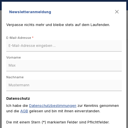
Zum Hauptinhalt springen
Newsletteranmeldung
Verpasse nichts mehr und bleibe stets auf dem Laufenden.
Du hast 0 Produkte auf 
Navigation
0,00 €
E-Mail-Adresse
*
Vorname
Datenschutzerklär
ung
Nachname
1. Datenschutz auf
Datenschutz
einen Blick
Ich habe die
Datenschutzbestimmungen
zur Kenntnis genommen
und die
AGB
gelesen und bin mit ihnen einverstanden.
Allgemeine Hinweise
Die mit einem Stern (*) markierten Felder sind Pflichtfelder.