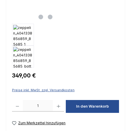
Regulärer Preis:
349,00 €
Preise inkl. MwSt. zzgl. Versandkosten
Produkt Anzahl: Gib den gewünschten Wert ein oder benutze die Schaltfl
In den Warenkorb
Zum Merkzettel hinzufügen