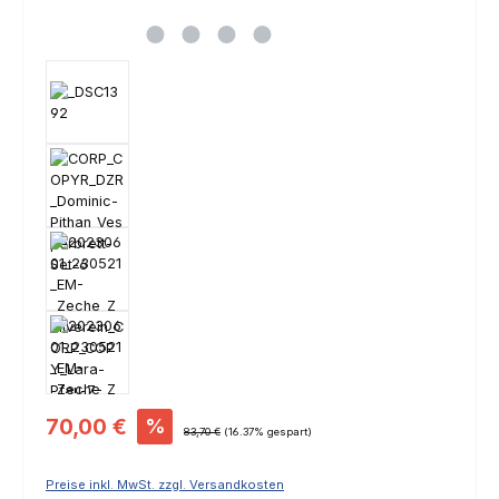
Verkaufspreis:
70,00 €
%
Regulärer Preis:
83,70 €
(16.37% gespart)
Preise inkl. MwSt. zzgl. Versandkosten