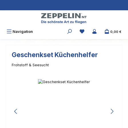
Zum Hauptinhalt springen
Navigation
0,00 €
Geschenkset Küchenhelfer
Frohstoff & Seesucht
Bildergalerie überspringen