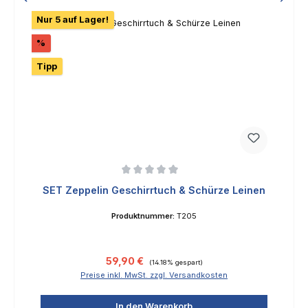
Nur 5 auf Lager!
Rabatt
%
Tipp
Durchschnittliche Bewertung von 0 von 5 Sternen
SET Zeppelin Geschirrtuch & Schürze Leinen
Produktnummer:
T205
Verkaufspreis:
Regulärer Preis:
59,90 €
(14.18% gespart)
Preise inkl. MwSt. zzgl. Versandkosten
In den Warenkorb