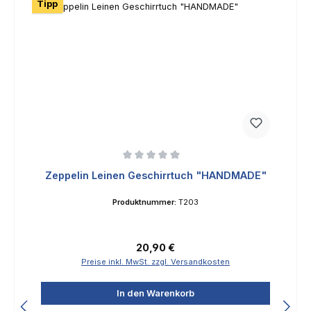
Tipp
Durchschnittliche Bewertung von 0 von 5 Sternen
Zeppelin Leinen Geschirrtuch "HANDMADE"
Produktnummer:
T203
Regulärer Preis:
20,90 €
Preise inkl. MwSt. zzgl. Versandkosten
In den Warenkorb