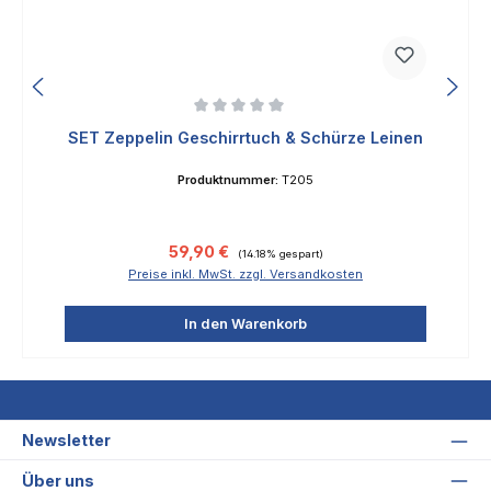
Durchschnittliche Bewertung von 0 von 5 Sternen
SET Zeppelin Geschirrtuch & Schürze Leinen
Produktnummer:
T205
Verkaufspreis:
Regulärer Preis:
59,90 €
(14.18% gespart)
Preise inkl. MwSt. zzgl. Versandkosten
In den Warenkorb
Newsletter
Über uns