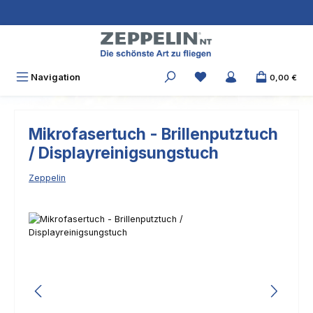
Zum Hauptinhalt springen
Navigation
0,00 €
Mikrofasertuch - Brillenputztuch
/ Displayreinigsungstuch
Zeppelin
Bildergalerie überspringen