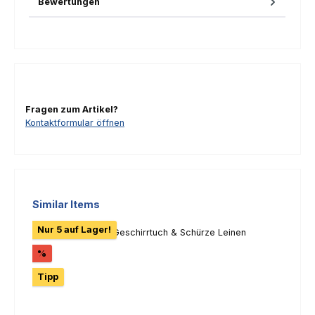
Bewertungen
Fragen zum Artikel?
Kontaktformular öffnen
Produktgalerie überspringen
Similar Items
Nur 5 auf Lager!
Rabatt
%
Tipp