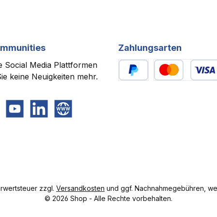
ommunities
Zahlungsarten
 Social Media Plattformen
ie keine Neuigkeiten mehr.
PayPal
Benutzerdefiniert
gram
YouTube
LinkedIn
Website
hrwertsteuer zzgl.
Versandkosten
und ggf. Nachnahmegebühren, wen
© 2026 Shop - Alle Rechte vorbehalten.