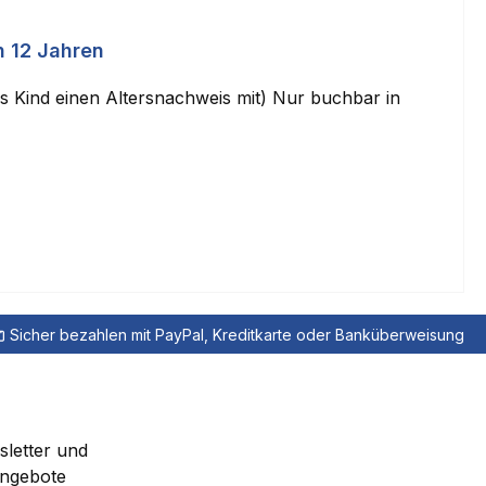
h 12 Jahren
das Kind einen Altersnachweis mit) Nur buchbar in
Sicher bezahlen mit PayPal, Kreditkarte oder Banküberweisung
sletter und
Angebote