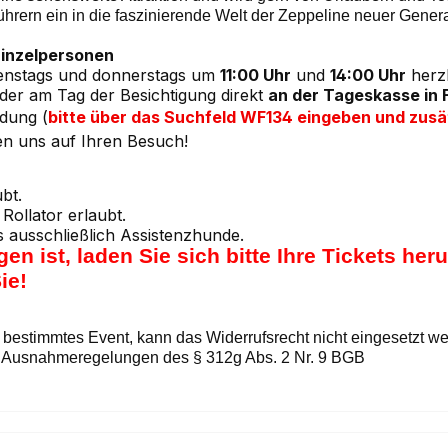
ührern ein in die faszinierende Welt der Zeppeline neuer Gener
Einzelpersonen
ienstags und donnerstags um
11:00 Uhr
und
14:00 Uhr
herzl
der am Tag der Besichtigung direkt
an der Tageskasse in 
ldung (
bitte über das Suchfeld WF134 eingeben und zusä
uen uns auf Ihren Besuch!
bt.
 Rollator erlaubt.
s ausschließlich Assistenzhunde.
 ist, laden Sie sich bitte Ihre Tickets her
ie!
n bestimmtes Event, kann das Widerrufsrecht nicht eingesetzt w
 die Ausnahmeregelungen des § 312g Abs. 2 Nr. 9 BGB