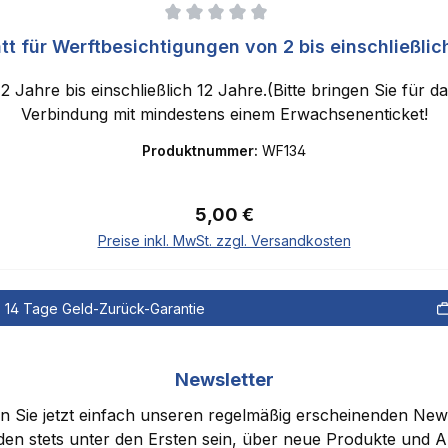
tt für Werftbesichtigungen von 2 bis einschließlic
 2 Jahre bis einschließlich 12 Jahre.(Bitte bringen Sie für 
Verbindung mit mindestens einem Erwachsenenticket!
Produktnummer:
WF134
Regulärer Preis:
5,00 €
Preise inkl. MwSt. zzgl. Versandkosten
In den Warenkorb
14 Tage Geld-Zurück-Garantie
Newsletter
 Sie jetzt einfach unseren regelmäßig erscheinenden New
den stets unter den Ersten sein, über neue Produkte und 