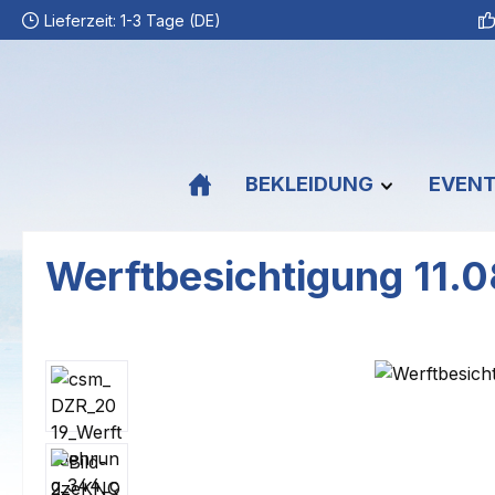
Lieferzeit: 1-3 Tage (DE)
m Hauptinhalt springen
Zur Suche springen
Zur Hauptnavigation springen
BEKLEIDUNG
EVEN
Werftbesichtigung 11.
Bildergalerie überspringen