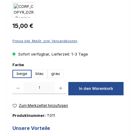
Regulärer Preis:
15,00 €
Preise inkl. MwSt. zzgl. Versandkosten
Sofort verfügbar, Lieferzeit: 1-3 Tage
auswählen
Farbe
beige
blau
grau
Produkt Anzahl: Gib den gewünschten Wert ein oder benutze die Schaltfl
In den Warenkorb
Zum Merkzettel hinzufügen
Produktnummer:
T011
Unsere Vorteile