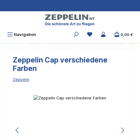
Zum Hauptinhalt springen
Navigation
0,00 €
Zeppelin Cap verschiedene
Farben
Zeppelin
Bildergalerie überspringen