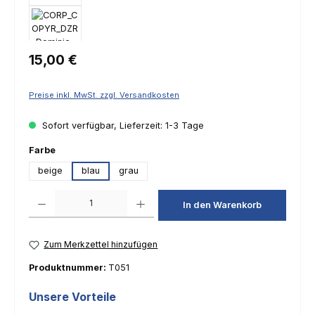
Regulärer Preis:
15,00 €
Preise inkl. MwSt. zzgl. Versandkosten
Sofort verfügbar, Lieferzeit: 1-3 Tage
auswählen
Farbe
beige
blau
grau
Produkt Anzahl: Gib den gewünschten Wert ein oder benutze die Schaltfl
In den Warenkorb
Zum Merkzettel hinzufügen
Produktnummer:
T051
Unsere Vorteile