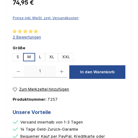
Regulärer Preis:
74,95 €
Preise inkl. MwSt. zzgl. Versandkosten
Durchschnittliche Bewertung von 5 von 5 Sternen
2 Bewertungen
auswählen
Größe
S
M
L
XL
XXL
Produkt Anzahl: Gib den gewünschten Wert ein oder benutze die Schaltfl
In den Warenkorb
Zum Merkzettel hinzufügen
Produktnummer:
T257
Unsere Vorteile
Versand innerhalb von 1-3 Tagen
14 Tage Geld-Zurück-Garantie
Bequemer Kauf per PayPal, Kreditkarte oder