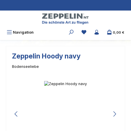
Zum Hauptinhalt springen
Navigation
0,00 €
Zeppelin Hoody navy
Bodenseeliebe
Bildergalerie überspringen