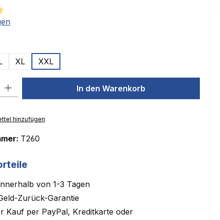
tliche Bewertung von 5 von 5 Sternen
gen
ählen
L
XL
XXL
l: Gib den gewünschten Wert ein oder benutze die Schaltflächen um
In den Warenkorb
ttel hinzufügen
mmer:
T260
rteile
innerhalb von 1-3 Tagen
Geld-Zurück-Garantie
 Kauf per PayPal, Kreditkarte oder