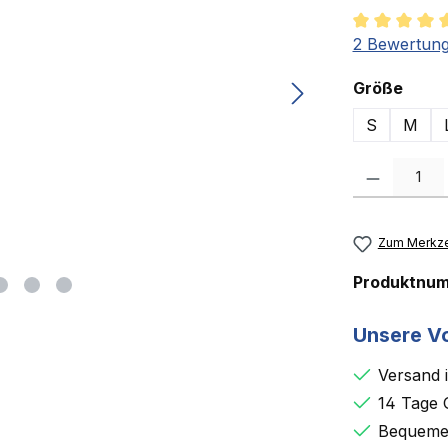
Durchschnit
2 Bewertun
ausw
Größe
S
M
Produkt Anzah
Zum Merkze
Produktnu
Unsere Vo
Versand 
14 Tage 
Bequemer