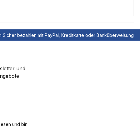
Sicher bezahlen mit PayPal, Kreditkarte oder Banküberweisung
sletter und
Angebote
esen und bin