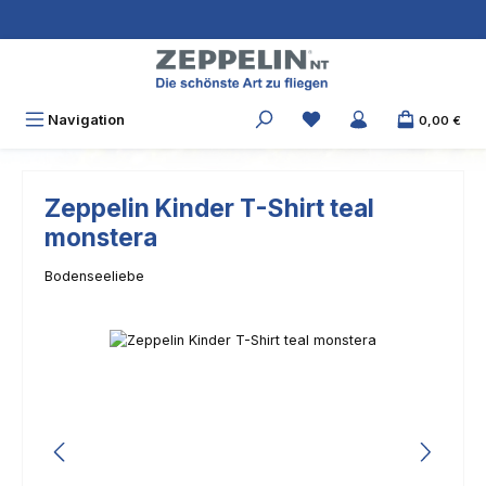
Zum Hauptinhalt springen
Navigation
0,00 €
Zeppelin Kinder T-Shirt teal
monstera
Bodenseeliebe
Bildergalerie überspringen