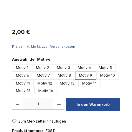
Regulärer Preis:
2,00 €
Preise inkl. MwSt. zzgl. Versandkosten
auswählen
Auswahl der Motive
Motiv 1
Motiv 2
Motiv 3
Motiv 4
Motiv 5
Motiv 6
Motiv 7
Motiv 8
Motiv 9
Motiv 10
Motiv 11
Motiv 12
Motiv 13
Motiv 14
Motiv 15
Motiv 16
Produkt Anzahl: Gib den gewünschten Wert ein oder benutze die Schaltfl
In den Warenkorb
Zum Merkzettel hinzufügen
Produktnummer:
Z0811