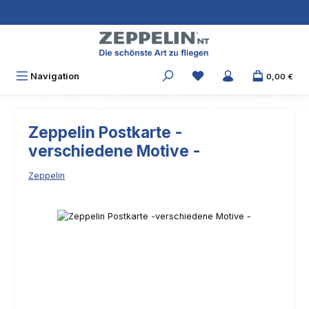
Zum Hauptinhalt springen
Navigation
0,00 €
Zeppelin Postkarte -
verschiedene Motive -
Zeppelin
Bildergalerie überspringen