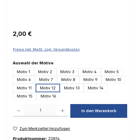
Regulärer Preis:
2,00 €
Preise inkl. MwSt. zzgl. Versandkosten
auswählen
Auswahl der Motive
Motiv 1
Motiv 2
Motiv 3
Motiv 4
Motiv 5
Motiv 6
Motiv 7
Motiv 8
Motiv 9
Motiv 10
Motiv 11
Motiv 12
Motiv 13
Motiv 14
Motiv 15
Motiv 16
Produkt Anzahl: Gib den gewünschten Wert ein oder benutze die Schaltfl
In den Warenkorb
Zum Merkzettel hinzufügen
Produktnummer:
Z0814