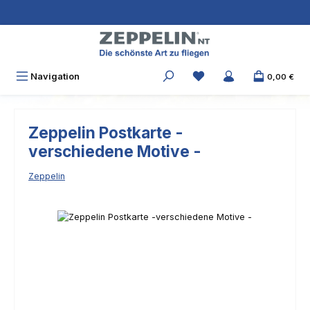
Zum Hauptinhalt springen
Navigation
0,00 €
Zeppelin Postkarte -
verschiedene Motive -
Zeppelin
Bildergalerie überspringen