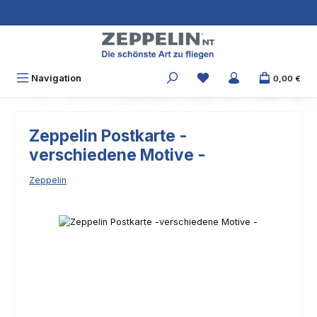
Zum Hauptinhalt springen
Navigation
0,00 €
Zeppelin Postkarte -
verschiedene Motive -
Zeppelin
Bildergalerie überspringen