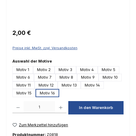
Regulärer Preis:
2,00 €
Preise inkl. MwSt. zzgl. Versandkosten
auswählen
Auswahl der Motive
Motiv 1
Motiv 2
Motiv 3
Motiv 4
Motiv 5
Motiv 6
Motiv 7
Motiv 8
Motiv 9
Motiv 10
Motiv 11
Motiv 12
Motiv 13
Motiv 14
Motiv 15
Motiv 16
Produkt Anzahl: Gib den gewünschten Wert ein oder benutze die Schaltfl
In den Warenkorb
Zum Merkzettel hinzufügen
Produktnummer:
Z0818