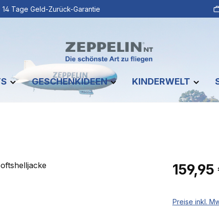
14 Tage Geld-Zurück-Garantie
TS
GESCHENKIDEEN
KINDERWELT
e
Regulärer Pr
159,95
Preise inkl. M