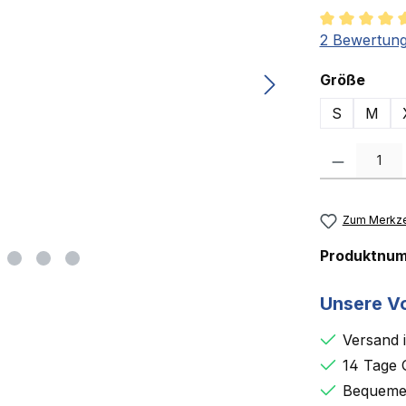
Durchschnit
2 Bewertun
ausw
Größe
S
M
Produkt Anzah
Zum Merkze
Produktnu
Unsere Vo
Versand 
14 Tage 
Bequemer