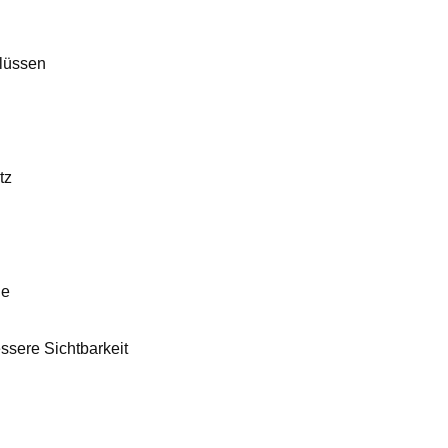
hlüssen
tz
he
ssere Sichtbarkeit