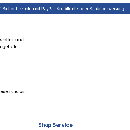
Sicher bezahlen mit PayPal, Kreditkarte oder Banküberweisung
sletter und
Angebote
esen und bin
Shop Service