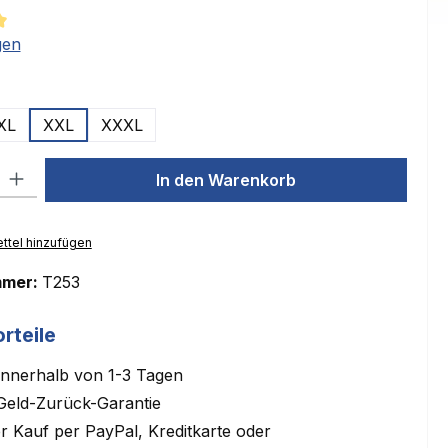
tliche Bewertung von 5 von 5 Sternen
gen
ählen
XL
XXL
XXXL
l: Gib den gewünschten Wert ein oder benutze die Schaltflächen um
In den Warenkorb
ttel hinzufügen
mmer:
T253
rteile
innerhalb von 1-3 Tagen
Geld-Zurück-Garantie
 Kauf per PayPal, Kreditkarte oder