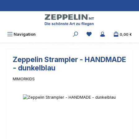
Zum Hauptinhalt springen
Navigation
0,00 €
Zeppelin Strampler - HANDMADE
- dunkelblau
MIMORKIDS
Bildergalerie überspringen