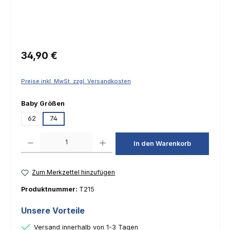
Regulärer Preis:
34,90 €
Preise inkl. MwSt. zzgl. Versandkosten
auswählen
Baby Größen
62
74
Produkt Anzahl: Gib den gewünschten Wert ein oder benutze die Schaltfl
In den Warenkorb
Zum Merkzettel hinzufügen
Produktnummer:
T215
Unsere Vorteile
Versand innerhalb von 1-3 Tagen