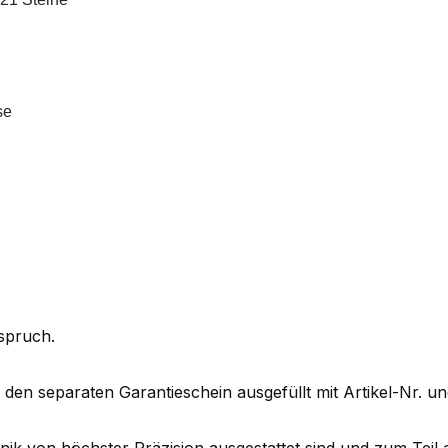
se
spruch.
nd den separaten Garantieschein ausgefüllt mit Artikel-Nr. u
ik von höchster Präzision ausgestattet sind und zum Teil 