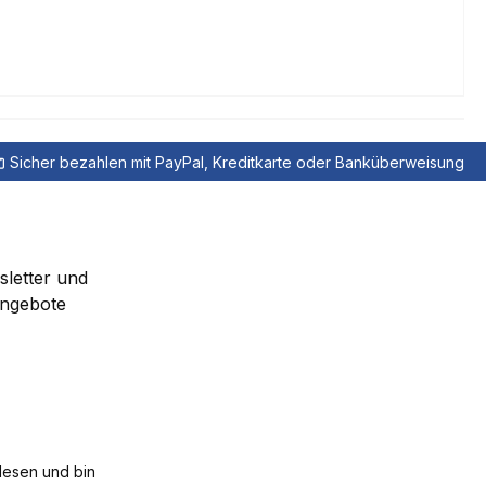
Sicher bezahlen mit PayPal, Kreditkarte oder Banküberweisung
sletter und
Angebote
esen und bin