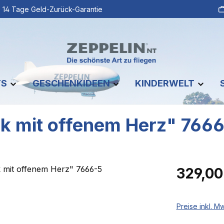
14 Tage Geld-Zurück-Garantie
TS
GESCHENKIDEEN
KINDERWELT
ik mit offenem Herz" 766
Regulärer Pr
329,00
Preise inkl. M