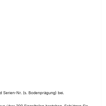
nd Serien-Nr. (s. Bodenprägung) bei.
aus über 200 Einzelteilen bestehen. Schützen Sie